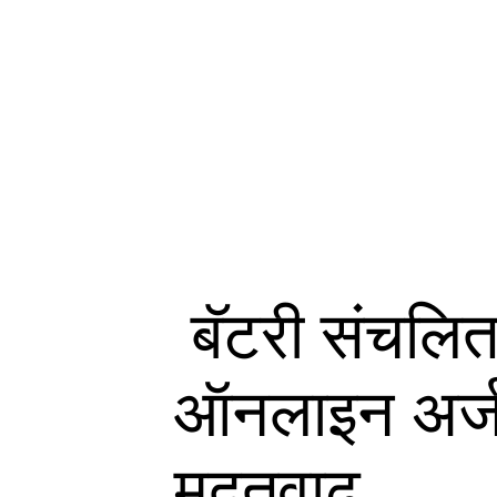
बॅटरी संचलित
ऑनलाइन अर्ज क
मुदतवाढ