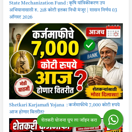
State Mechanization Fund : कृषि यांत्रिकीकरण उप
अभियानासाठी रु. 218 कोटी इतका निधी मंजूर | शासन निर्णय 03
ऑगस्ट 2026
Shetkari Karjamafi Yojana : कर्जमाफीचे 7,000 कोटी रुपये
आज होणार वितरीत?