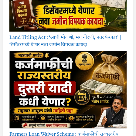
Land Titling Act : ‘आधी मोजणी, मग नोंदणी, नंतर फेरफार’ |
डिसेंबरमध्ये येणार नवा जमीन विषयक कायदा
Farmers Loan Waiver Scheme : कर्जमाफीची राज्यस्तरीय