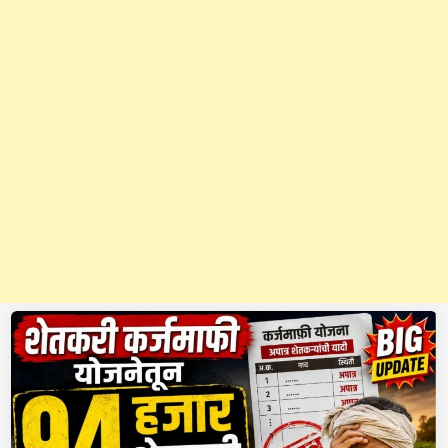
o
n
F
u
n
d
:
कृ
षि
यां
त्रि
की
क
र
ण
उ
प
अ
भि
या
ना
सा
ठी
रु
.
2
1
8
को
टी
इ
त