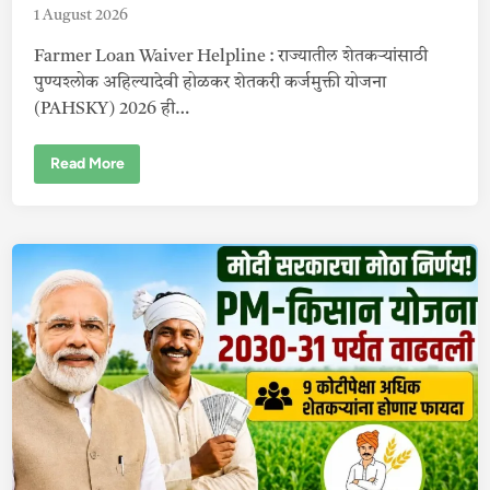
ध्ये
ये
1 August 2026
णा
र
Farmer Loan Waiver Helpline : राज्यातील शेतकऱ्यांसाठी
न
वा
पुण्यश्लोक अहिल्यादेवी होळकर शेतकरी कर्जमुक्ती योजना
ज
मी
(PAHSKY) 2026 ही…
न
वि
ष
F
Read More
य
a
क
r
का
m
य
e
दा
r
L
o
a
n
W
a
i
v
e
r
H
e
l
p
l
i