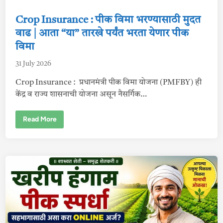
e
9
d
Crop Insurance : पीक विमा भरण्यासाठी मुदत
को
टीं
i
वाढ | आता “या” तारखे पर्यंत भरता येणार पीक
पे
क्षा
n
विमा
अ
धि
क
31 July 2026
शे
त
क
Crop Insurance : प्रधानमंत्री पीक विमा योजना (PMFBY) ही
ऱ्यां
केंद्र व राज्य शासनाची योजना असून नैसर्गिक…
ना
हो
णा
र
C
Read More
फा
r
य
o
दा
p
I
n
s
u
r
a
n
c
e
:
पी