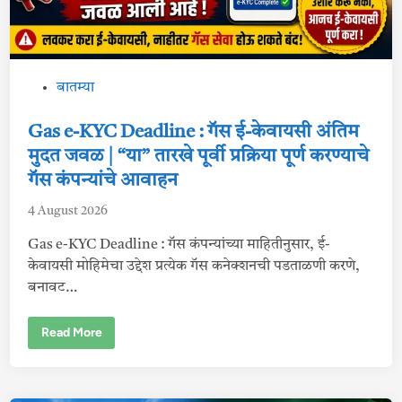
रा
आ
प
ली
ई
पी
क
P
बातम्या
पा
ह
o
णी
?
s
Gas e-KYC Deadline : गॅस ई-केवायसी अंतिम
ख
री
t
मुदत जवळ | “या” तारखे पूर्वी प्रक्रिया पूर्ण करण्याचे
प
e
हं
गॅस कंपन्यांचे आवाहन
गा
d
म
4 August 2026
2
i
0
n
2
Gas e-KYC Deadline : गॅस कंपन्यांच्या माहितीनुसार, ई-
6
केवायसी मोहिमेचा उद्देश प्रत्येक गॅस कनेक्शनची पडताळणी करणे,
बनावट…
G
Read More
a
s
e
-
K