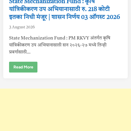
i
State Mechanization Fund : कृषि
ता
र
n
यांत्रिकीकरण उप अभियानासाठी रु. 218 कोटी
खे
पू
इतका निधी मंजूर | शासन निर्णय 03 ऑगस्ट 2026
र्वी
प्र
क्रि
3 August 2026
या
पू
र्ण
State Mechanization Fund : PM RKVY अंतर्गत कृषि
क
यांत्रिकीकरण उप अभियानासाठी सन २०२६-२७ मध्ये तिन्ही
र
ण्या
प्रवर्गासाठी…
चे
गॅ
स
S
Read More
कं
t
प
a
न्यां
t
चे
e
आ
M
वा
e
ह
c
न
h
a
n
i
z
a
t
i