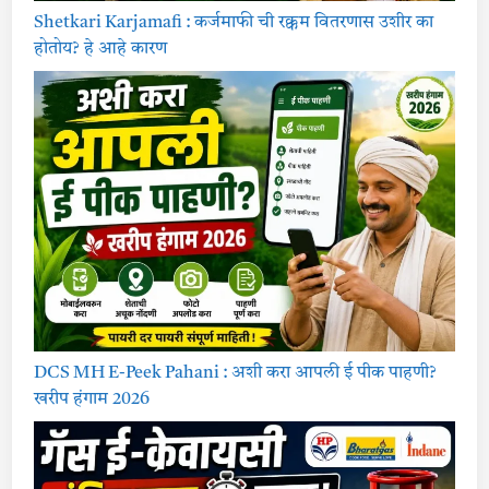
भा
ग
Shetkari Karjamafi : कर्जमाफी ची रक्कम वितरणास उशीर का
पी
क
होतोय? हे आहे कारण
स्प
र्धा
2
0
2
6
DCS MH E-Peek Pahani : अशी करा आपली ई पीक पाहणी?
खरीप हंगाम 2026