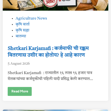
P
Agriculture News
o
कृषि वार्ता
s
कृषि सल्ला
t
बातम्या
e
d
Shetkari Karjamafi : कर्जमाफी ची रक्कम
i
वितरणास उशीर का होतोय? हे आहे कारण
n
5 August 2026
Shetkari Karjamafi : राज्यातील १६ लाख ९६ हजार पात्र
शेतकऱ्यांच्या कर्जमुक्तीची पहिली यादी प्रसिद्ध केली करण्यात…
S
Read More
h
e
t
k
a