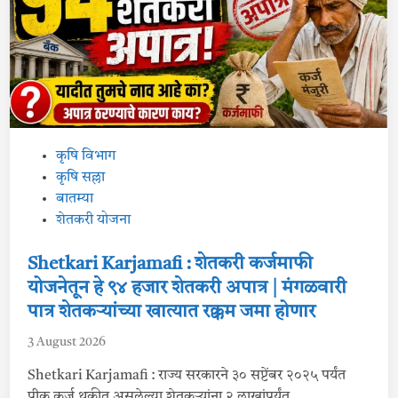
का
नि
धी
मं
जू
र
|
शा
स
न
नि
र्ण
य
P
कृषि विभाग
0
o
3
कृषि सल्ला
ऑ
s
बातम्या
ग
स्ट
t
शेतकरी योजना
2
0
e
2
d
Shetkari Karjamafi : शेतकरी कर्जमाफी
6
i
योजनेतून हे ९४ हजार शेतकरी अपात्र | मंगळवारी
n
पात्र शेतकऱ्यांच्या खात्यात रक्कम जमा होणार
3 August 2026
Shetkari Karjamafi : राज्य सरकारने ३० सप्टेंबर २०२५ पर्यंत
पीक कर्ज थकीत असलेल्या शेतकऱ्यांना २ लाखांपर्यंत…