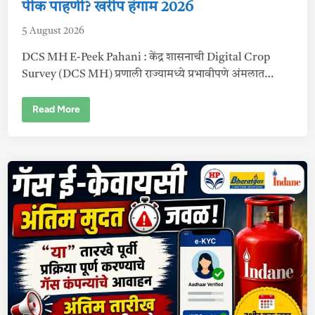
?
i
पीक पाहणी? खरीप हंगाम 2026
हे
n
आ
5 August 2026
हे
का
र
DCS MH E-Peek Pahani : केंद्र शासनाची Digital Crop
ण
Survey (DCS MH) प्रणाली राज्यामध्ये प्रभावीपणे अंमलात…
D
Read More
C
S
M
H
E
-
P
e
e
k
P
a
h
a
n
i
:
अ
शी
क