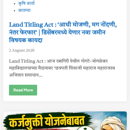
तू
o
कृषि वार्ता
न
हे
s
बातम्या
९
t
४
ह
e
Land Titling Act : ‘आधी मोजणी, मग नोंदणी,
जा
र
d
नंतर फेरफार’ | डिसेंबरमध्ये येणार नवा जमीन
शे
त
i
विषयक कायदा
क
n
री
अ
2 August 2026
पा
त्र
Land Titling Act : आज रत्नागिरी येथील गोगटे-जोगळेकर
|
महाविद्यालयाच्या मैदानावर ‘छत्रपती शिवाजी महाराज महाराजस्व
मं
ग
अभियान समाधान…
ळ
वा
री
L
Read More
पा
a
त्र
n
शे
d
त
T
क
i
ऱ्यां
t
च्या
l
खा
i
त्या
n
त