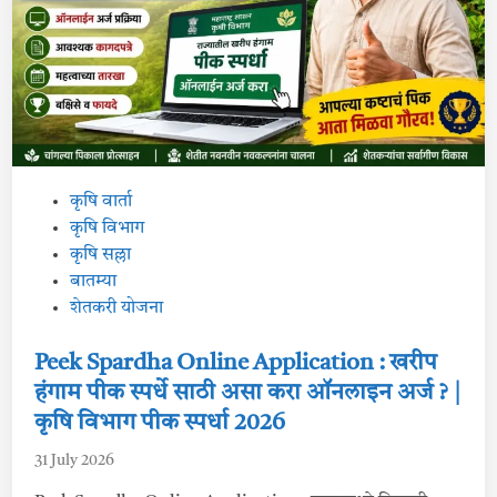
क
वि
मा
भ
र
ण्या
सा
ठी
मु
द
त
वा
ढ
P
कृषि वार्ता
|
आ
o
कृषि विभाग
ता
“
s
कृषि सल्ला
या
”
t
बातम्या
ता
e
शेतकरी योजना
र
खे
d
प
र्यं
i
Peek Spardha Online Application : खरीप
त
n
भ
हंगाम पीक स्पर्धे साठी असा करा ऑनलाइन अर्ज ? |
र
ता
कृषि विभाग पीक स्पर्धा 2026
ये
णा
31 July 2026
र
पी