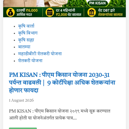
n
e
:
क
र्ज
मु
P
क्ती
कृषि वार्ता
यो
o
कृषि विभाग
ज
ने
s
कृषि सल्ला
बा
ब
t
बातम्या
त
e
महाडीबीटी शेतकरी योजना
का
ही
d
शेतकरी योजना
अ
ड
i
च
n
PM KISAN : पीएम किसान योजना 2030-31
ण
अ
पर्यन्त वाढवली | 9 कोटींपेक्षा अधिक शेतकऱ्यांना
स
ल्या
होणार फायदा
स
त
क्रा
1 August 2026
र
कु
ठे
PM KISAN : पीएम किसान योजना २०१९ मध्ये सुरू करण्यात
क
आली होती या योजनेअंतर्गत प्रत्येक पात्र…
रा
वी
?