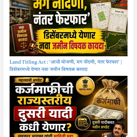
Land Titling Act : ‘आधी मोजणी, मग नोंदणी, नंतर फेरफार’ |
डिसेंबरमध्ये येणार नवा जमीन विषयक कायदा