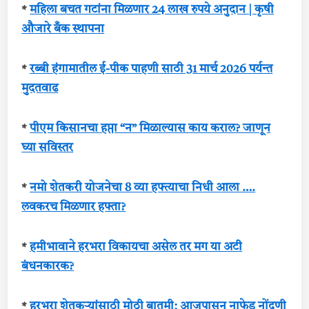
*
महिला बचत गटांना मिळणार 24 लाख रुपये अनुदान | कृषी
औजारे बँक स्थापना
*
रब्बी हंगामातील ई-पीक पाहणी साठी 31 मार्च 2026 पर्यन्त
मुदतवाढ
*
पीएम किसानचा हप्ता “न” मिळाल्यास काय कराल? जाणून
घ्या सविस्तर
*
नमो शेतकरी योजनेचा 8 व्या हफ्त्याचा निधी आला ….
लवकरच मिळणार हफ्ता?
*
हमीभावाने हरभरा विकायचा असेल तर मग या अटी
बंधनकारक?
*
हरभरा शेतकऱ्यांसाठी मोठी बातमी; आजपासून नाफेड नोंदणी