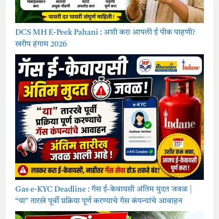
m
e
n
t
M
DCS MH E-Peek Pahani : अशी करा आपली ई पीक पाहणी?
a
h
खरीप हंगाम 2026
a
r
a
s
h
t
r
a
Gas e-KYC Deadline : गॅस ई-केवायसी अंतिम मुदत जवळ |
“या” तारखे पूर्वी प्रक्रिया पूर्ण करण्याचे गॅस कंपन्यांचे आवाहन