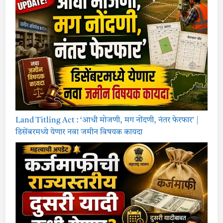
Land Titling Act : ‘आधी मोजणी, मग नोंदणी, नंतर फेरफार’ |
डिसेंबरमध्ये येणार नवा जमीन विषयक कायदा