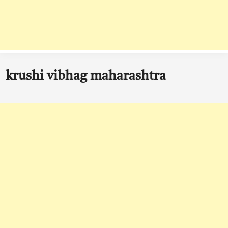
krushi vibhag maharashtra