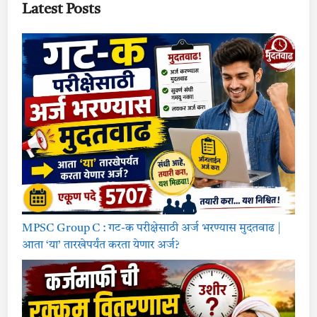
ती
Latest Posts
जा
हि
रा
त
2
0
2
3
|
K
r
u
s
h
i
V
i
b
h
a
g
S
MPSC Group C : गट-क परीक्षेसाठी अर्ज भरण्यास मुदतवाढ |
t
e
आता ‘या’ तारखेपर्यंत करता येणार अर्ज?
n
o
g
r
a
p
h