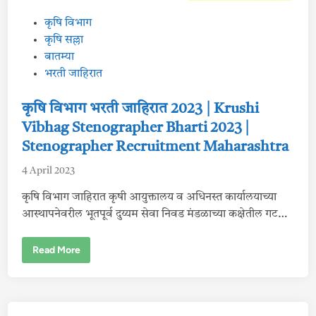
P
कृषि विभाग
o
कृषि सल्ला
s
बातम्या
t
भरती जाहिरात
e
d
कृषि विभाग भरती जाहिरात 2023 | Krushi
i
Vibhag Stenographer Bharti 2023 |
n
Stenographer Recruitment Maharashtra
4 April 2023
कृषि विभाग जाहिरात कृषी आयुक्तालय व अधिनस्त कार्यालयाच्या
आस्थापनेवरील भूतपूर्व दुय्यम सेवा निवड मंडळाच्या कक्षेतील गट…
कृ
Read More
षि
वि
भा
ग
भ
र