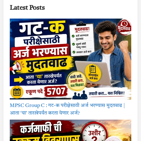
r
i
Latest Posts
c
u
l
t
u
r
e
D
e
p
a
r
t
m
e
n
t
R
e
c
r
u
MPSC Group C : गट-क परीक्षेसाठी अर्ज भरण्यास मुदतवाढ |
i
t
आता ‘या’ तारखेपर्यंत करता येणार अर्ज?
m
e
n
t
2
0