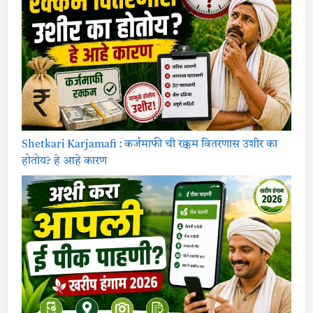
2
3
|
कृ
षि
वि
भा
ग
पु
णे
व
रि
ष्ठ
लि
पि
Shetkari Karjamafi : कर्जमाफी ची रक्कम वितरणास उशीर का
क
,
होतोय? हे आहे कारण
स
हा
य्य
क
अ
धी
क्ष
क
भ
र
ती