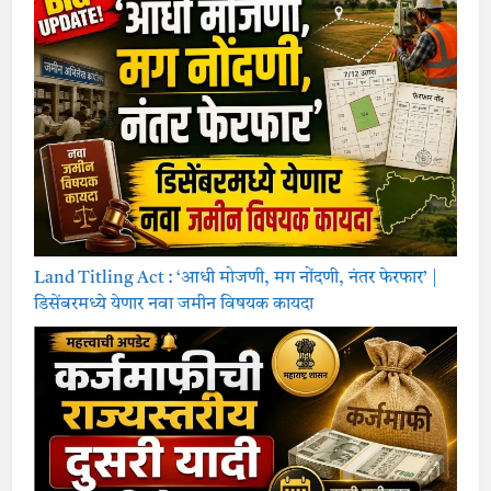
Land Titling Act : ‘आधी मोजणी, मग नोंदणी, नंतर फेरफार’ |
डिसेंबरमध्ये येणार नवा जमीन विषयक कायदा