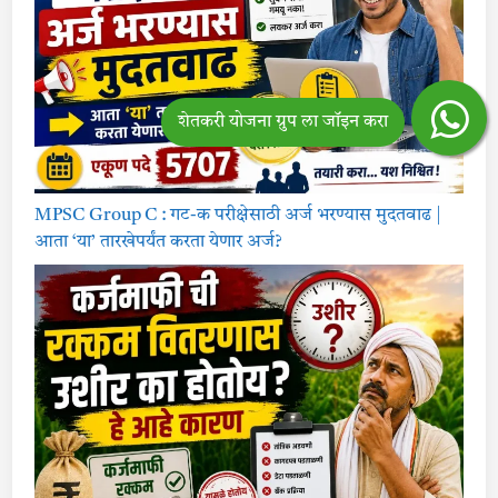
MPSC Group C : गट-क परीक्षेसाठी अर्ज भरण्यास मुदतवाढ |
आता ‘या’ तारखेपर्यंत करता येणार अर्ज?