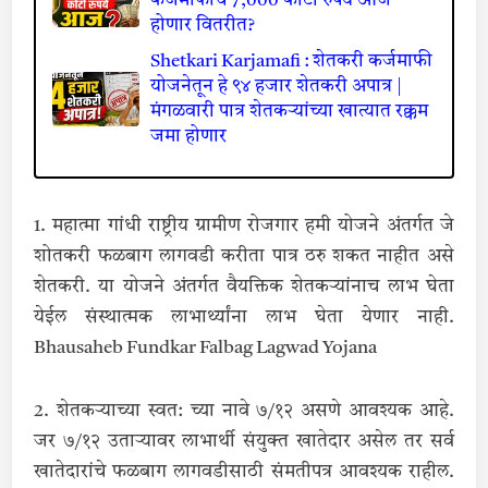
कर्जमाफीचे 7,000 कोटी रुपये आज
होणार वितरीत?
Shetkari Karjamafi : शेतकरी कर्जमाफी
योजनेतून हे ९४ हजार शेतकरी अपात्र |
मंगळवारी पात्र शेतकऱ्यांच्या खात्यात रक्कम
जमा होणार
1. महात्मा गांधी राष्ट्रीय ग्रामीण रोजगार हमी योजने अंतर्गत जे
शोतकरी फळबाग लागवडी करीता पात्र ठरु शकत नाहीत असे
शेतकरी. या योजने अंतर्गत वैयक्तिक शेतकऱ्यांनाच लाभ घेता
येईल संस्थात्मक लाभार्थ्यांना लाभ घेता येणार नाही.
Bhausaheb Fundkar Falbag Lagwad Yojana
2. शेतकऱ्याच्या स्वत: च्या नावे ७/१२ असणे आवश्‍यक आहे.
जर ७/१२ उताऱ्यावर लाभार्थी संयुक्‍त खातेदार असेल तर सर्व
खातेदारांचे फळबाग लागवडीसाठी संमतीपत्र आवश्यक राहील.