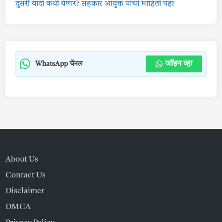
दुसरी यादी कधी येणार? सहकार आयुक्त यांची माहिती पहा
जॉइन व्हा
WhatsApp चॅनल
About Us
Contact Us
Disclaimer
DMCA