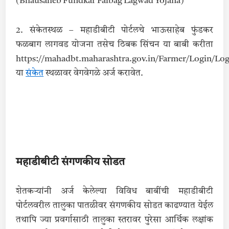
(Bhausaheb Fundkar Falbag Lagwad Yojana)
2. संकेतस्थळ – महाडीबीटी पोर्टलचे भाऊसाहेब फुंडकर
फळबाग लागवड योजना तसेच ठिबक सिंचन या बाबी करीता
https://mahadbt.maharashtra.gov.in/Farmer/Login/Lo
या
संकेत
स्थळावर वेगवेगळे अर्ज करावेत.
महाडीबीटी संगणकीय सोडत
शेतकऱ्यांनी अर्ज केलेल्या विविध बाबींची महाडीबीटी
पोर्टलवरील तालुका पातळीवर संगणकीय सोडत काढण्यात येईल
तथापि ज्या प्रवर्गासाठी तालुका स्तरावर पुरेसा आर्थिक लक्षांक