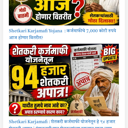
Shetkari Karjamafi Yojana : कर्जमाफीचे 7,000 कोटी रुपये
आज होणार वितरीत?
Shetkari Karjamafi : शेतकरी कर्जमाफी योजनेतून हे ९४ हजार