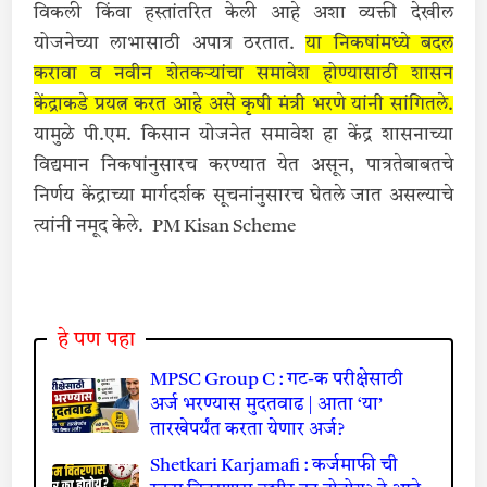
विकली किंवा हस्तांतरित केली आहे अशा व्यक्ती देखील
योजनेच्या लाभासाठी अपात्र ठरतात.
या निकषांमध्ये बदल
करावा व नवीन शेतकऱ्यांचा समावेश होण्यासाठी शासन
केंद्राकडे प्रयत्न करत आहे असे कृषी मंत्री भरणे यांनी सांगितले.
यामुळे पी.एम. किसान योजनेत समावेश हा केंद्र शासनाच्या
विद्यमान निकषांनुसारच करण्यात येत असून, पात्रतेबाबतचे
निर्णय केंद्राच्या मार्गदर्शक सूचनांनुसारच घेतले जात असल्याचे
त्यांनी नमूद केले. PM Kisan Scheme
हे पण पहा
MPSC Group C : गट-क परीक्षेसाठी
अर्ज भरण्यास मुदतवाढ | आता ‘या’
तारखेपर्यंत करता येणार अर्ज?
Shetkari Karjamafi : कर्जमाफी ची