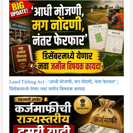
Land Titling Act : ‘आधी मोजणी, मग नोंदणी, नंतर फेरफार’ |
डिसेंबरमध्ये येणार नवा जमीन विषयक कायदा