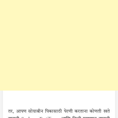
तर, आपण सोयाबीन पिकासाठी पेरणी करताना कोणती खते