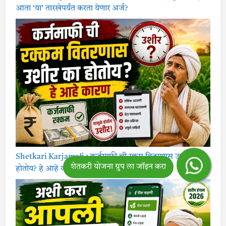
आता ‘या’ तारखेपर्यंत करता येणार अर्ज?
Shetkari Karjamafi : कर्जमाफी ची रक्कम वितरणास उशीर का
होतोय? हे आहे कारण