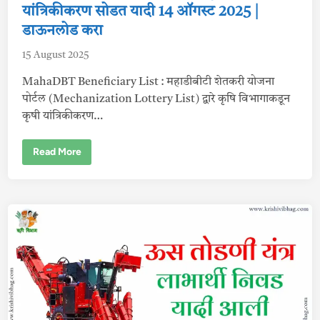
t
यां
यांत्रिकीकरण सोडत यादी 14 ऑगस्ट 2025 |
त्रि
e
डाऊनलोड करा
की
क
d
र
15 August 2025
i
ण
ला
n
भा
MahaDBT Beneficiary List : महाडीबीटी शेतकरी योजना
र्थी
पोर्टल (Mechanization Lottery List) द्वारे कृषि विभागाकडून
नि
व
कृषी यांत्रिकीकरण…
ड
या
दी
-
M
Read More
1
a
4
h
ऑ
a
ग
D
स्ट
B
2
T
0
B
2
e
5
n
e
f
i
c
i
a
r