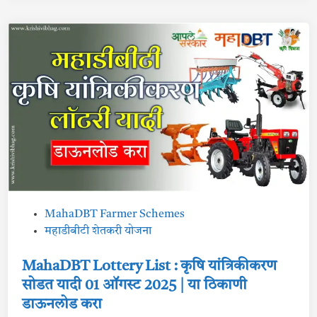
लो
r
ड
c
क
a
रा
n
e
H
a
r
v
e
s
t
e
r
L
o
t
t
e
r
y
P
MahaDBT Farmer Schemes
L
i
o
महाडीबीटी शेतकरी योजना
s
t
s
:
t
MahaDBT Lottery List : कृषि यांत्रिकीकरण
ऊ
स
e
सोडत यादी 01 ऑगस्ट 2025 | या ठिकाणी
तो
ड
d
डाऊनलोड करा
णी
i
यं