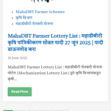
त्रि
की
क
P
MahaDBT Farmer Schemes
र
ण
o
कृषि विभाग
सो
ड
s
महाडीबीटी शेतकरी योजना
त
t
या
दी
e
MahaDBT Farmer Lottery List : महाडीबीटी
0
1
d
कृषि यांत्रिकीकरण सोडत यादी 27 जून 2025 | यादी
ऑ
i
ग
डाऊनलोड करा
स्ट
n
2
0
30 June 2025
2
5
MahaDBT Farmer Lottery List : महाडीबीटी शेतकरी योजना
|
या
पोर्टल (Mechanization Lottery List) द्वारे कृषि विभागाकडून
ठि
का
कृषी…
णी
डा
ऊ
M
Read More
न
a
लो
h
ड
a
क
D
रा
B