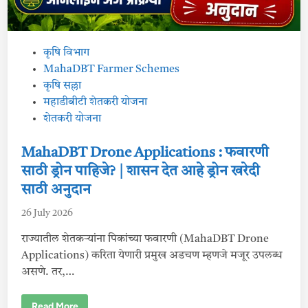
P
कृषि विभाग
o
MahaDBT Farmer Schemes
s
कृषि सल्ला
t
महाडीबीटी शेतकरी योजना
e
शेतकरी योजना
d
i
MahaDBT Drone Applications : फवारणी
n
साठी ड्रोन पाहिजे? | शासन देत आहे ड्रोन खरेदी
साठी अनुदान
26 July 2026
राज्यातील शेतकर्‍यांना पिकांच्या फवारणी (MahaDBT Drone
Applications) करिता येणारी प्रमुख अडचण म्हणजे मजूर उपलब्ध
असणे. तर,…
M
Read More