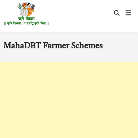
Skip
to
Mai
content
Men
MahaDBT Farmer Schemes