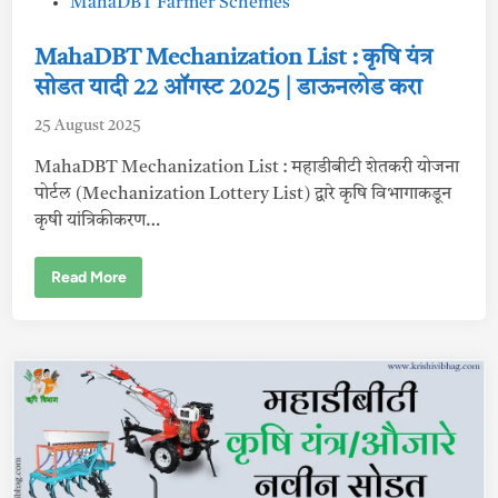
P
MahaDBT Farmer Schemes
o
s
MahaDBT Mechanization List : कृषि यंत्र
t
सोडत यादी 22 ऑगस्ट 2025 | डाऊनलोड करा
e
25 August 2025
d
i
MahaDBT Mechanization List : महाडीबीटी शेतकरी योजना
n
पोर्टल (Mechanization Lottery List) द्वारे कृषि विभागाकडून
कृषी यांत्रिकीकरण…
M
Read More
a
h
a
D
B
T
M
e
c
h
a
n
i
z