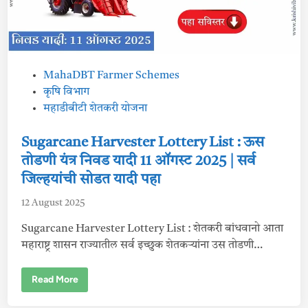
y
L
i
s
t
:
कृ
षि
P
MahaDBT Farmer Schemes
यां
त्रि
o
कृषि विभाग
की
क
s
महाडीबीटी शेतकरी योजना
र
t
ण
सो
e
Sugarcane Harvester Lottery List : ऊस
ड
त
d
तोडणी यंत्र निवड यादी 11 ऑगस्ट 2025 | सर्व
या
i
दी
जिल्हयांची सोडत यादी पहा
1
n
4
ऑ
12 August 2025
ग
स्ट
Sugarcane Harvester Lottery List : शेतकरी बांधवानो आता
2
0
महाराष्ट्र शासन राज्यातील सर्व इच्छुक शेतकर्‍यांना उस तोडणी…
2
5
|
S
Read More
डा
u
ऊ
g
न
a