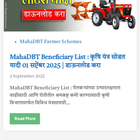
i
o
n
s
:
पू
र्व
सं
म
P
MahaDBT Farmer Schemes
ती
ची
o
वा
ट
s
MahaDBT Beneficiary List : कृषि यंत्र सोडत
पा
t
ह
यादी 01 सप्टेंबर 2025 | डाऊनलोड करा
त
e
आ
3 September 2025
र्थि
d
क
i
व
MahaDBT Beneficiary List : शेतकऱ्यांच्या उत्पादनक्षमता
र्ष
n
सं
वाढीसाठी आणि शेतीतील श्रमकष्ट कमी करण्यासाठी कृषी
प
विभागामार्फत विविध यंत्रसामग्री…
ले
|
कृ
षि
M
Read More
यं
a
त्र
h
,
a
तु
D
षा