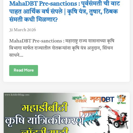
पा
d
MahaDBT Pre-sanctions : पूर्वसंमती ची वाट
हि
i
जे
पाहत आर्थिक वर्ष संपले | कृषि यंत्र, तुषार, ठिबक
?
n
संमती कधी मिळणार?
|
शा
स
31 March 2026
न
दे
त
MahaDBT Pre-sanctions : महाराष्ट्र राज्य शासनाच्या कृषि
आ
विभागा मार्फत राज्यातील शेतकर्‍यांना कृषि यंत्र अनुदान, सिंचन
हे
ड्रो
साधने…
न
ख
रे
दी
M
Read More
सा
a
ठी
h
अ
a
नु
D
दा
B
न
T
P
r
e
-
s
a
n
c
t