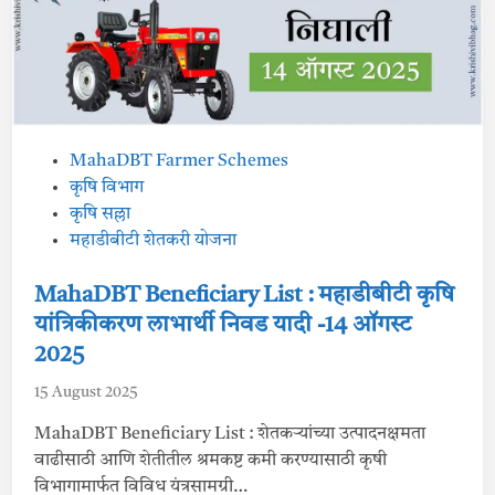
a
t
i
o
n
L
i
s
t
:
P
MahaDBT Farmer Schemes
कृ
षि
o
कृषि विभाग
यं
त्र
s
कृषि सल्ला
सो
t
महाडीबीटी शेतकरी योजना
ड
त
e
या
दी
d
MahaDBT Beneficiary List : महाडीबीटी कृषि
2
i
2
यांत्रिकीकरण लाभार्थी निवड यादी -14 ऑगस्ट
ऑ
n
ग
2025
स्ट
2
15 August 2025
0
2
5
MahaDBT Beneficiary List : शेतकऱ्यांच्या उत्पादनक्षमता
|
डा
वाढीसाठी आणि शेतीतील श्रमकष्ट कमी करण्यासाठी कृषी
ऊ
विभागामार्फत विविध यंत्रसामग्री…
न