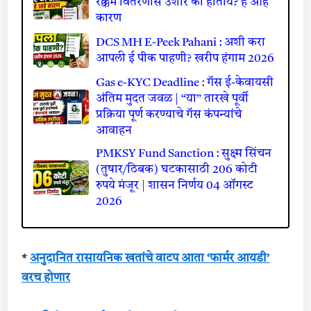
रक्कम वितरणास उशीर का होतोय? हे आहे
कारण
DCS MH E-Peek Pahani : अशी करा
आपली ई पीक पाहणी? खरीप हंगाम 2026
Gas e-KYC Deadline : गॅस ई-केवायसी
अंतिम मुदत जवळ | “या” तारखे पूर्वी
प्रक्रिया पूर्ण करण्याचे गॅस कंपन्यांचे
आवाहन
PMKSY Fund Sanction : सुक्ष्म सिंचन
(तुषार/ठिबक) घटकासाठी 206 कोटी
रुपये मंजूर | शासन निर्णय 04 ऑगस्ट
2026
*
अनुदानित रासायनिक खतांचे वाटप आता ‘फार्मर आयडी’
वरच होणार