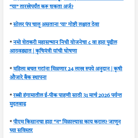
“या” तारखेपर्यंत करू शकता अर्ज?
*
सोलर पंप चालू असताना ‘या’ गोष्टी लक्षात ठेवा
*
नमो शेतकरी महासन्मान निधी योजनेचा ८ वा हप्ता पुढील
आठवड्यात | कृषिमंत्री यांची घोषणा
*
महिला बचत गटांना मिळणार 24 लाख रुपये अनुदान | कृषी
औजारे बँक स्थापना
*
रब्बी हंगामातील ई-पीक पाहणी साठी 31 मार्च 2026 पर्यन्त
मुदतवाढ
*
पीएम किसानचा हप्ता “न” मिळाल्यास काय कराल? जाणून
घ्या सविस्तर