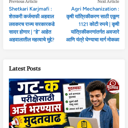
Post
Previous
Nex
Previous Article
Next Article
Shetkari Karjmafi :
Agri Mechanization :
article:
arti
navigation
शेतकरी कर्जमाफी अहवाल
कृषी यांत्रिकीकरण साठी एकूण
लवकरच राज्य सरकारकडे
1121 कोटी रुपये | कृषी
सादर होणार | “हे” आहेत
यांत्रिकीकरणांतर्गत अवजारे
अहवालातील महत्वाचे मुद्दे?
आणि यंत्रे घेण्याचा मार्ग मोकळा
Latest Posts