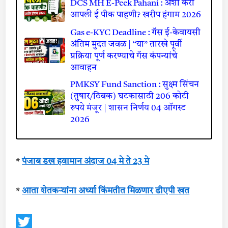
DCS MH E-Peek Pahani : अशी करा
आपली ई पीक पाहणी? खरीप हंगाम 2026
Gas e-KYC Deadline : गॅस ई-केवायसी
अंतिम मुदत जवळ | “या” तारखे पूर्वी
प्रक्रिया पूर्ण करण्याचे गॅस कंपन्यांचे
आवाहन
PMKSY Fund Sanction : सुक्ष्म सिंचन
(तुषार/ठिबक) घटकासाठी 206 कोटी
रुपये मंजूर | शासन निर्णय 04 ऑगस्ट
2026
*
पंजाब डख हवामान अंदाज 04 मे ते 23 मे
*
आता शेतकर्‍यांना अर्ध्या किंमतीत मिळणार डीएपी खत