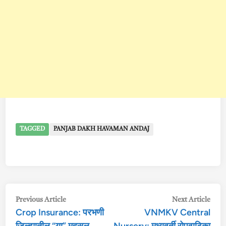
TAGGED
PANJAB DAKH HAVAMAN ANDAJ
Post
Previous
Nex
Previous Article
Next Article
Crop Insurance: परभणी
VNMKV Central
article:
arti
navigation