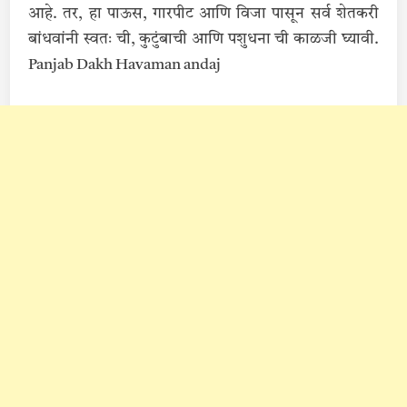
आहे. तर, हा पाऊस, गारपीट आणि विजा पासून सर्व शेतकरी
बांधवांनी स्वतः ची, कुटुंबाची आणि पशुधना ची काळजी घ्यावी.
Panjab Dakh Havaman andaj