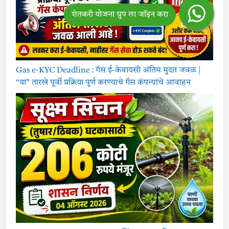
Gas e-KYC Deadline : गॅस ई-केवायसी अंतिम मुदत जवळ |
“या” तारखे पूर्वी प्रक्रिया पूर्ण करण्याचे गॅस कंपन्यांचे आवाहन