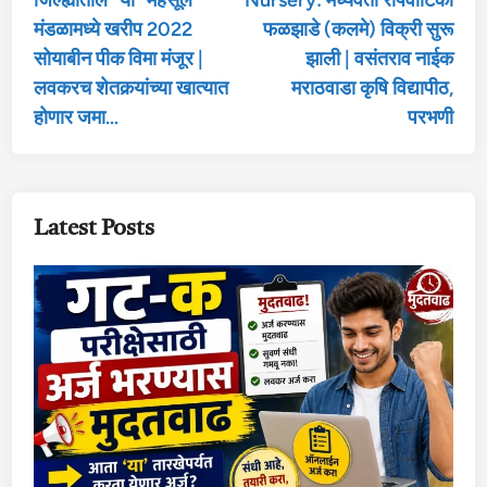
जिल्ह्यातील “या” महसूल
Nursery: मध्यवर्ती रोपवाटिका
मंडळामध्ये खरीप 2022
फळझाडे (कलमे) विक्री सुरू
सोयाबीन पीक विमा मंजूर |
झाली | वसंतराव नाईक
लवकरच शेतकर्‍यांच्या खात्यात
मराठवाडा कृषि विद्यापीठ,
होणार जमा…
परभणी
Latest Posts